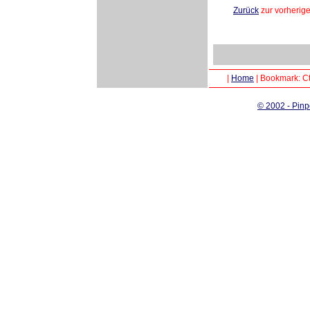
Zurück
zur vorherig
|
Home
|
Bookmark: Ct
© 2002 - Pinp