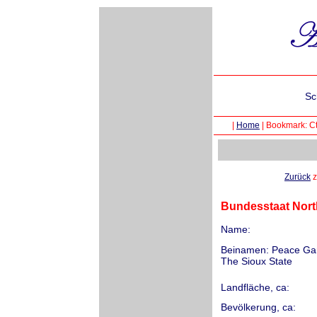
Sc
|
Home
|
Bookmark: Ct
Zurück
z
Bundesstaat Nort
Name:
Beinamen: Peace Gar
The Sioux State
Landfläche, ca:
Bevölkerung, ca: